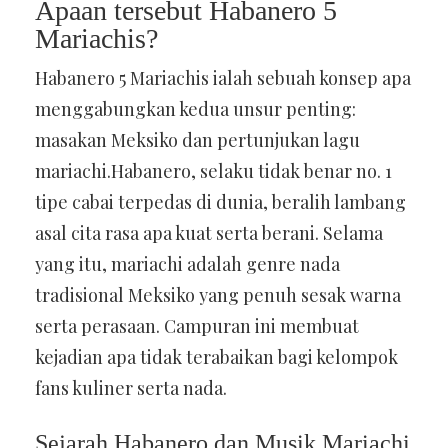
Apaan tersebut Habanero 5
Mariachis?
Habanero 5 Mariachis ialah sebuah konsep apa
menggabungkan kedua unsur penting:
masakan Meksiko dan pertunjukan lagu
mariachi.Habanero, selaku tidak benar no. 1
tipe cabai terpedas di dunia, beralih lambang
asal cita rasa apa kuat serta berani. Selama
yang itu, mariachi adalah genre nada
tradisional Meksiko yang penuh sesak warna
serta perasaan. Campuran ini membuat
kejadian apa tidak terabaikan bagi kelompok
fans kuliner serta nada.
Sejarah Habanero dan Musik Mariachi