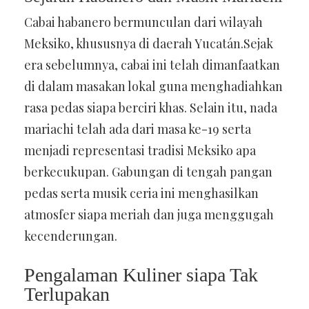
Cabai habanero bermunculan dari wilayah
Meksiko, khususnya di daerah Yucatán.Sejak
era sebelumnya, cabai ini telah dimanfaatkan
di dalam masakan lokal guna menghadiahkan
rasa pedas siapa berciri khas. Selain itu, nada
mariachi telah ada dari masa ke-19 serta
menjadi representasi tradisi Meksiko apa
berkecukupan. Gabungan di tengah pangan
pedas serta musik ceria ini menghasilkan
atmosfer siapa meriah dan juga menggugah
kecenderungan.
Pengalaman Kuliner siapa Tak
Terlupakan