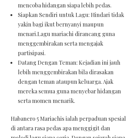
mencoba hidangan siapa lebih pedas.
Siapkan Sendiri untuk Lagu: Hindari tidak
yakin bagi ikut bernyanyi maupun
menari.Lagu mariachi dirancang guna
menggembirakan serta mengajak
partisipasi.
Datang Dengan Teman: Kejadian ini jauh
lebih menggembirakan bila dirasakan
dengan teman ataupun keluarga. Ajak
mereka semua guna menyebar hidangan
serta momen menarik.
Habanero 5 Mariachis ialah perpaduan spesial
di antara rasa pedas apa menggigit dan
melodi lagu siapa ceria. Dengan sejarah siapa