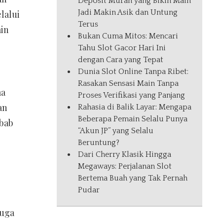
Deposit Murah yang Bikin Main
Jadi Makin Asik dan Untung
lalui
Terus
in
Bukan Cuma Mitos: Mencari
Tahu Slot Gacor Hari Ini
dengan Cara yang Tepat
Dunia Slot Online Tanpa Ribet:
Rasakan Sensasi Main Tanpa
ma
Proses Verifikasi yang Panjang
an
Rahasia di Balik Layar: Mengapa
Beberapa Pemain Selalu Punya
ebab
“Akun JP” yang Selalu
Beruntung?
Dari Cherry Klasik Hingga
Megaways: Perjalanan Slot
Bertema Buah yang Tak Pernah
Pudar
juga