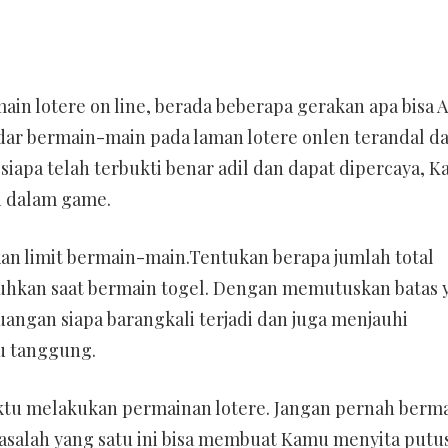
in lotere on line, berada beberapa gerakan apa bisa 
dar bermain-main pada laman lotere onlen terandal d
siapa telah terbukti benar adil dan dapat dipercaya, 
i dalam game.
kan limit bermain-main.Tentukan berapa jumlah total
aruhkan saat bermain togel. Dengan memutuskan batas 
uangan siapa barangkali terjadi dan juga menjauhi
au tanggung.
aktu melakukan permainan lotere. Jangan pernah berm
asalah yang satu ini bisa membuat Kamu menyita putu