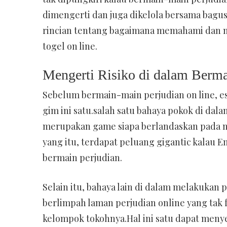
dimengerti dan juga dikelola bersama bagus.
rincian tentang bagaimana memahami dan 
togel on line.
Mengerti Risiko di dalam Berma
Sebelum bermain-main perjudian on line, es
gim ini satu.salah satu bahaya pokok di da
merupakan game siapa berlandaskan pada nas
yang itu, terdapat peluang gigantic kalau 
bermain perjudian.
Selain itu, bahaya lain di dalam melakukan 
berlimpah laman perjudian online yang tak
kelompok tokohnya.Hal ini satu dapat meny