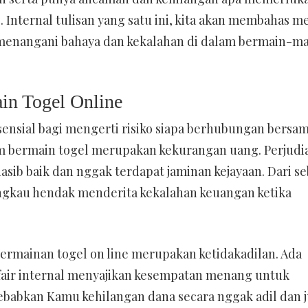
 Internal tulisan yang satu ini, kita akan membahas me
menangani bahaya dan kekalahan di dalam bermain-ma
in Togel Online
ensial bagi mengerti risiko siapa berhubungan bersa
lam bermain togel merupakan kekurangan uang. Perjudi
ib baik dan nggak terdapat jaminan kejayaan. Dari s
Engkau hendak menderita kekalahan keuangan ketika
permainan togel on line merupakan ketidakadilan. Ada
 fair internal menyajikan kesempatan menang untuk
ebabkan Kamu kehilangan dana secara nggak adil dan 