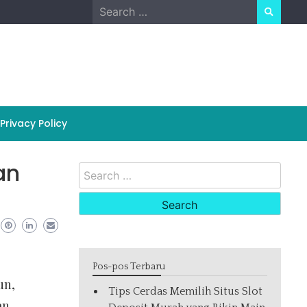
Search
for:
Privacy Policy
an
Search
for:
Pos-pos Terbaru
un,
Tips Cerdas Memilih Situs Slot
an