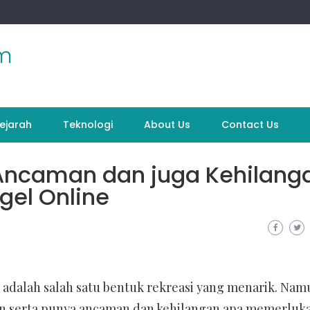
om
ejarah
Teknologi
About Us
Contact Us
Ancaman dan juga Kehilang
gel Online
 adalah salah satu bentuk rekreasi yang menarik. Nam
an serta punya ancaman dan kehilangan apa memerluk