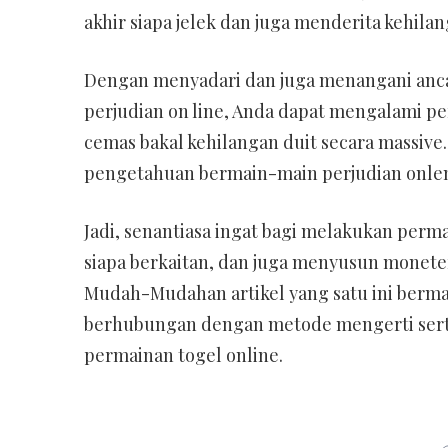
akhir siapa jelek dan juga menderita kehilan
Dengan menyadari dan juga menangani anc
perjudian on line, Anda dapat mengalami pe
cemas bakal kehilangan duit secara massive.
pengetahuan bermain-main perjudian onle
Jadi, senantiasa ingat bagi melakukan per
siapa berkaitan, dan juga menyusun moneter
Mudah-Mudahan artikel yang satu ini berma
berhubungan dengan metode mengerti sert
permainan togel online.