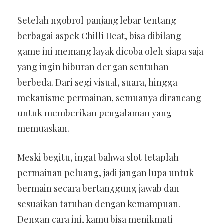
Setelah ngobrol panjang lebar tentang
berbagai aspek Chilli Heat, bisa dibilang
game ini memang layak dicoba oleh siapa saja
yang ingin hiburan dengan sentuhan
berbeda. Dari segi visual, suara, hingga
mekanisme permainan, semuanya dirancang
untuk memberikan pengalaman yang
memuaskan.
Meski begitu, ingat bahwa slot tetaplah
permainan peluang, jadi jangan lupa untuk
bermain secara bertanggung jawab dan
sesuaikan taruhan dengan kemampuan.
Dengan cara ini, kamu bisa menikmati