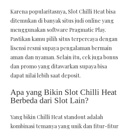
Karena popularitasnya, Slot Chilli Heat bisa
ditemukan di banyak situs judi online yang
menggunakan software Pragmatic Play.
Pastikan kamu pilih situs terpercaya dengan
lisensi resmi supaya pengalaman bermain
aman dan nyaman. Selain itu, cek juga bonus
dan promo yang ditawarkan supaya bisa
dapat nilai lebih saat deposit.
Apa yang Bikin Slot Chilli Heat
Berbeda dari Slot Lain?
Yang bikin Chilli Heat standout adalah
kombinasi temanya yang unik dan fitur-fitur