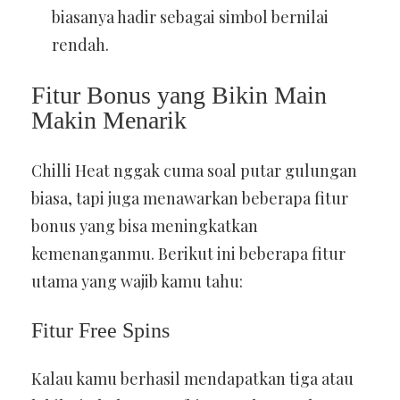
biasanya hadir sebagai simbol bernilai
rendah.
Fitur Bonus yang Bikin Main
Makin Menarik
Chilli Heat nggak cuma soal putar gulungan
biasa, tapi juga menawarkan beberapa fitur
bonus yang bisa meningkatkan
kemenanganmu. Berikut ini beberapa fitur
utama yang wajib kamu tahu:
Fitur Free Spins
Kalau kamu berhasil mendapatkan tiga atau