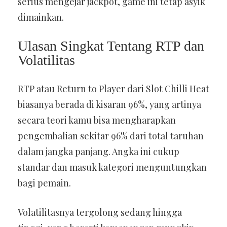
serius mengejar jackpot, game ini tetap asyik
dimainkan.
Ulasan Singkat Tentang RTP dan
Volatilitas
RTP atau Return to Player dari Slot Chilli Heat
biasanya berada di kisaran 96%, yang artinya
secara teori kamu bisa mengharapkan
pengembalian sekitar 96% dari total taruhan
dalam jangka panjang. Angka ini cukup
standar dan masuk kategori menguntungkan
bagi pemain.
Volatilitasnya tergolong sedang hingga