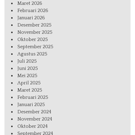
Maret 2026
Februari 2026
Januari 2026
Desember 2025
November 2025
Oktober 2025
September 2025
Agustus 2025
Juli 2025
Juni 2025
Mei 2025
April 2025
Maret 2025
Februari 2025
Januari 2025
Desember 2024
November 2024
Oktober 2024
September 2024