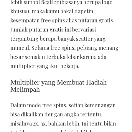
lebih simbol Scatter (biasanya berupa logo
khusus), maka kamu bakal dapetin
kesempatan free spins alias putaran gratis.
Jumlah putaran gratis ini bervariasi
tergantung berapa banyak scatter yang
muncul. Selama free spins, peluang menang
besar semakin terbuka lebar karena ada
multiplier yang ikut bekerja.
Multiplier yang Membuat Hadiah
Melimpah
Dalam mode free spins, setiap kemenangan
bisa dikalikan dengan angka tertentu,
misalnya 2x, 3x, bahkan lebih. Ini tentu bikin