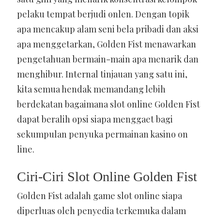
pelaku tempat berjudi onlen. Dengan topik
apa mencakup alam seni bela pribadi dan aksi
apa menggetarkan, Golden Fist menawarkan
pengetahuan bermain-main apa menarik dan
menghibur. Internal tinjauan yang satu ini,
kita semua hendak memandang lebih
berdekatan bagaimana slot online Golden Fist
dapat beralih opsi siapa menggaet bagi
sekumpulan penyuka permainan kasino on
line.
Ciri-Ciri Slot Online Golden Fist
Golden Fist adalah game slot online siapa
diperluas oleh penyedia terkemuka dalam