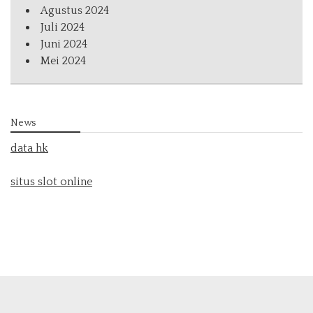
Agustus 2024
Juli 2024
Juni 2024
Mei 2024
News
data hk
situs slot online