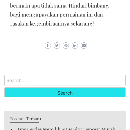
bermain apa tidak sama. Hindari bimbang
bagi mengupayakan permainan ini dan
rasakan kegembiraannya sekarang!
Search
for:
Pos-pos Terbaru
Tips Cerdas Memilih Situs Slot Deposit Murah