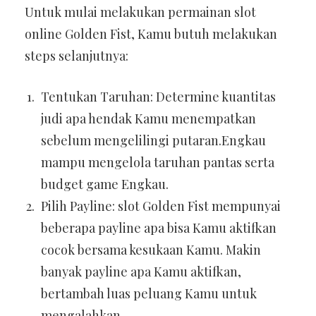
Untuk mulai melakukan permainan slot
online Golden Fist, Kamu butuh melakukan
steps selanjutnya:
Tentukan Taruhan: Determine kuantitas
judi apa hendak Kamu menempatkan
sebelum mengelilingi putaran.Engkau
mampu mengelola taruhan pantas serta
budget game Engkau.
Pilih Payline: slot Golden Fist mempunyai
beberapa payline apa bisa Kamu aktifkan
cocok bersama kesukaan Kamu. Makin
banyak payline apa Kamu aktifkan,
bertambah luas peluang Kamu untuk
mengalahkan.