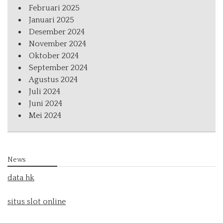
Februari 2025
Januari 2025
Desember 2024
November 2024
Oktober 2024
September 2024
Agustus 2024
Juli 2024
Juni 2024
Mei 2024
News
data hk
situs slot online