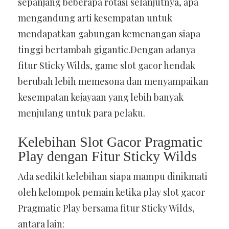
sepanjang beberapa rotasi selanjutnya, apa
mengandung arti kesempatan untuk
mendapatkan gabungan kemenangan siapa
tinggi bertambah gigantic.Dengan adanya
fitur Sticky Wilds, game slot gacor hendak
berubah lebih memesona dan menyampaikan
kesempatan kejayaan yang lebih banyak
menjulang untuk para pelaku.
Kelebihan Slot Gacor Pragmatic
Play dengan Fitur Sticky Wilds
Ada sedikit kelebihan siapa mampu dinikmati
oleh kelompok pemain ketika play slot gacor
Pragmatic Play bersama fitur Sticky Wilds,
antara lain: