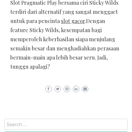
Slot Pragmatic Play bersama ciri Sticky Wilds
terdiri dari alternatif yang sangat menggaet
untuk para pencinta
slot gacor
.Dengan
feature Sticky Wilds, kesempatan bagi
memperoleh keberhasilan siapa menjulang
semakin besar dan menghadiahkan perasaan
bermain-main apa lebih besar seru. Jadi,
tunggu apalagi?
Search
for: