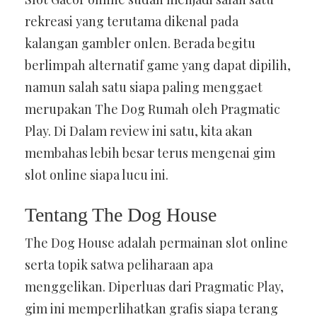
rekreasi yang terutama dikenal pada
kalangan gambler onlen. Berada begitu
berlimpah alternatif game yang dapat dipilih,
namun salah satu siapa paling menggaet
merupakan The Dog Rumah oleh Pragmatic
Play. Di Dalam review ini satu, kita akan
membahas lebih besar terus mengenai gim
slot online siapa lucu ini.
Tentang The Dog House
The Dog House adalah permainan slot online
serta topik satwa peliharaan apa
menggelikan. Diperluas dari Pragmatic Play,
gim ini memperlihatkan grafis siapa terang