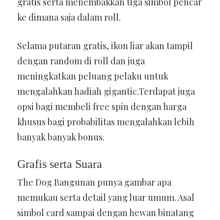
gratis serta menembakkan tiga simbol pencar
ke dimana saja dalam roll.
Selama putaran gratis, ikon liar akan tampil
dengan random di roll dan juga
meningkatkan peluang pelaku untuk
mengalahkan hadiah gigantic.Terdapat juga
opsi bagi membeli free spin dengan harga
khusus bagi probabilitas mengalahkan lebih
banyak banyak bonus.
Grafis serta Suara
The Dog Bangunan punya gambar apa
memukau serta detail yang luar umum. Asal
simbol card sampai dengan hewan binatang