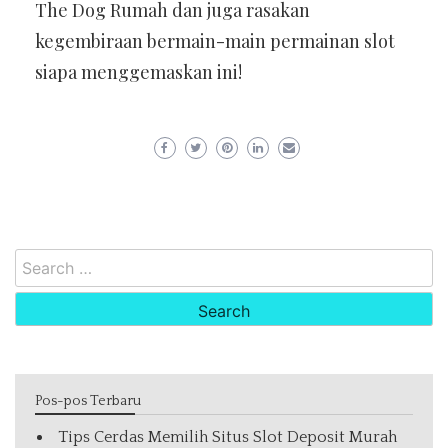
The Dog Rumah dan juga rasakan
kegembiraan bermain-main permainan slot
siapa menggemaskan ini!
Search
for:
Pos-pos Terbaru
Tips Cerdas Memilih Situs Slot Deposit Murah