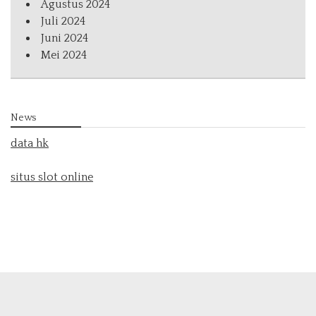
Agustus 2024
Juli 2024
Juni 2024
Mei 2024
News
data hk
situs slot online