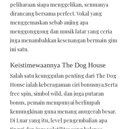
peliharaan siapa menggelikan, semuanya
dirancang bersama perfect. Vokal yang
menggemaskan sebab anjing apa
menggonggong dan musik latar yang ceria
juga menambahkan kesenangan bermain gim
ini satu.
Keistimewaannya The Dog House
Salah satu keunggulan penting dari The Dog
House ialah keberagaman ciri bonusnya.Serta
free spin, simbol wild, dan juga putaran
bonus, pemain mempunyai berlimpah
kemungkinan guna menang anugerah besar.
Di Luar yang itu, level pengembalian apa