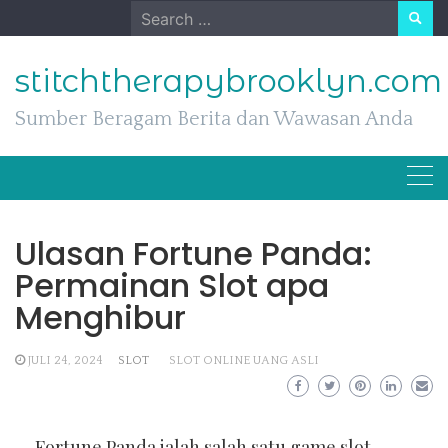
Skip
Search
to
for:
content
stitchtherapybrooklyn.com
Sumber Beragam Berita dan Wawasan Anda
Ulasan Fortune Panda:
Permainan Slot apa
Menghibur
JULI 24, 2024
SLOT
SLOT ONLINE UANG ASLI
Fortune Panda ialah salah satu game slot