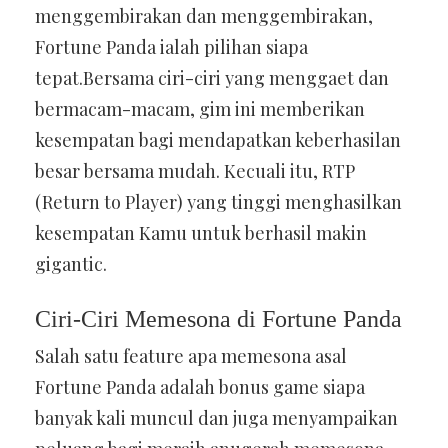
menggembirakan dan menggembirakan,
Fortune Panda ialah pilihan siapa
tepat.Bersama ciri-ciri yang menggaet dan
bermacam-macam, gim ini memberikan
kesempatan bagi mendapatkan keberhasilan
besar bersama mudah. Kecuali itu, RTP
(Return to Player) yang tinggi menghasilkan
kesempatan Kamu untuk berhasil makin
gigantic.
Ciri-Ciri Memesona di Fortune Panda
Salah satu feature apa memesona asal
Fortune Panda adalah bonus game siapa
banyak kali muncul dan juga menyampaikan