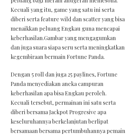
peluang bagi meraih anugerah memesona.
Kecuali yang itu, game yang satu ini serta
diberi serta feature wild dan scatter yang bisa
menaikkan peluang Engkau guna mencapai
keberhasilan.Gambar yang mengagumkan
dan juga suara siapa seru serta meningkatkan
kegembiraan bermain Fortune Panda.
Dengan 5 roll dan juga 25 paylines, Fortune
Panda menyediakan aneka campuran
keberhasilan apa bisa Engkau peroleh.
Kecuali tersebut, permainan ini satu serta
diberi bersama Jackpot Progresive apa
keseluruhannya berkelanjutan berlipat
bersamaan bersama pertumbuhannya pemain