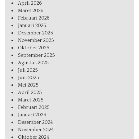
April 2026
Maret 2026
Februari 2026
Januari 2026
Desember 2025
November 2025
Oktober 2025
September 2025
Agustus 2025
Juli 2025
Juni 2025
Mei 2025
April 2025
Maret 2025
Februari 2025
Januari 2025
Desember 2024
November 2024
Oktober 2024