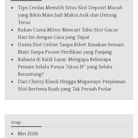
Tips Cerdas Memilih Situs Slot Deposit Murah
yang Bikin Main Jadi Makin Asik dan Untung
Terus
Bukan Cuma Mitos: Mencari Tahu Slot Gacor
Hari Ini dengan Cara yang Tepat
Dunia Slot Online Tanpa Ribet: Rasakan Sensasi
Main Tanpa Proses Verifikasi yang Panjang
Rahasia di Balik Layar: Mengapa Beberapa
Pemain Selalu Punya “Akun JP” yang Selalu
Beruntung?
Dari Cherry Klasik Hingga Megaways: Perjalanan
Slot Bertema Buah yang Tak Pernah Pudar
Arsip
Mei 2026