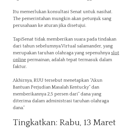
Itu memerlukan konsultasi Senat untuk nasihat.
The pemerintahan mungkin akan petunjuk sang
perusahaan ke aturan jika disetujui.
TapiSenat tidak memberikan suara pada tindakan
dari tahun sebelumnya.Virtual salamander, yang
merupakan taruhan olahraga yang sepenuhnya
slot
online
permainan, adalah tepat termasuk dalam
faktur.
Akhirnya, RUU tersebut menetapkan “Akun
Bantuan Perjudian Masalah Kentucky” dan
memberikannya 2,5 persen dari” dana yang
diterima dalam administrasi taruhan olahraga
dana.”
Tingkatkan: Rabu, 13 Maret