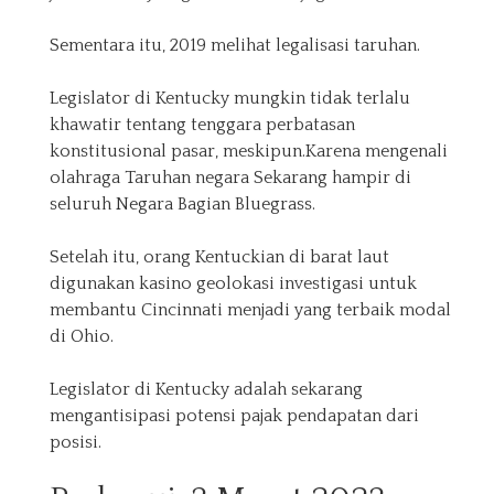
Sementara itu, 2019 melihat legalisasi taruhan.
Legislator di Kentucky mungkin tidak terlalu
khawatir tentang tenggara perbatasan
konstitusional pasar, meskipun.Karena mengenali
olahraga Taruhan negara Sekarang hampir di
seluruh Negara Bagian Bluegrass.
Setelah itu, orang Kentuckian di barat laut
digunakan kasino geolokasi investigasi untuk
membantu Cincinnati menjadi yang terbaik modal
di Ohio.
Legislator di Kentucky adalah sekarang
mengantisipasi potensi pajak pendapatan dari
posisi.