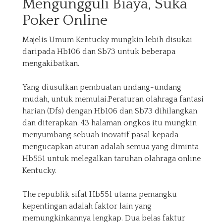
Mengungguli Biaya, Suka
Poker Online
Majelis Umum Kentucky mungkin lebih disukai
daripada Hb106 dan Sb73 untuk beberapa
mengakibatkan.
Yang diusulkan pembuatan undang-undang
mudah, untuk memulai.Peraturan olahraga fantasi
harian (Dfs) dengan Hb106 dan Sb73 dihilangkan
dan diterapkan. 43 halaman ongkos itu mungkin
menyumbang sebuah inovatif pasal kepada
mengucapkan aturan adalah semua yang diminta
Hb551 untuk melegalkan taruhan olahraga online
Kentucky.
The republik sifat Hb551 utama pemangku
kepentingan adalah faktor lain yang
memungkinkannya lengkap. Dua belas faktur