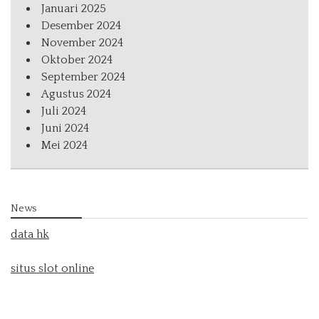
Januari 2025
Desember 2024
November 2024
Oktober 2024
September 2024
Agustus 2024
Juli 2024
Juni 2024
Mei 2024
News
data hk
situs slot online