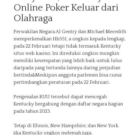
Online Poker Keluar dari
Olahraga
Perwakilan Negara Al Gentry dan Michael Meredith
memperkenalkan Hb551, a ongkos kepada lengkap,
pada 22 Februari tetapi tidak termasuk Kentucky
situs web kasino. Ini direduksi ongkos mungkin
memiliki kesempatan yang lebih baik untuk lulus
daripada yang tertunda lainnya daring perjudian
bertindakMeskipun anggota parlemen bisa cuma
pertimbangkan peraturan pada 22 Februari.
Pengenalan RUU tersebut dapat mencegah
Kentucky bergabung dengan daftar negara bagian
pada tahun 2023.
Tetap di Illinois, New Hampshire, dan New York
jika Kentucky ongkos melemah juga.