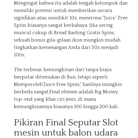
Mengingat bahwa itu adalah tengah kelompok dan
memiliki potensi untuk memberikan secara
signifikan atau sesedikit 10x, menerima “Juice” Free
Spins biasanya sangat berbahaya. Jika sering
muncul cukup di Bread Bashing Gratis Spins,
sebuah bonus gila-gilaan ikon mungkin mudah
tingkatkan kemenangan Anda dari 50x menjadi
100x.
The terbesar kemungkinan dari tanpa biaya
berputar ditemukan di Bun, tetapi seperti
Memperoleh”Juice Free Spins,” hasilnya mungkin
berbeda sangat.Final elemen adalah Big Money
top-end yang khas ciri jenis, di mana
kemungkinannya biasanya 100 hingga 200 kali.
Pikiran Final Seputar Slot
mesin untuk balon udara