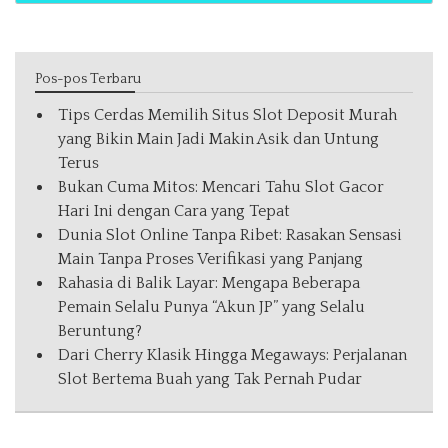
Pos-pos Terbaru
Tips Cerdas Memilih Situs Slot Deposit Murah
yang Bikin Main Jadi Makin Asik dan Untung
Terus
Bukan Cuma Mitos: Mencari Tahu Slot Gacor
Hari Ini dengan Cara yang Tepat
Dunia Slot Online Tanpa Ribet: Rasakan Sensasi
Main Tanpa Proses Verifikasi yang Panjang
Rahasia di Balik Layar: Mengapa Beberapa
Pemain Selalu Punya “Akun JP” yang Selalu
Beruntung?
Dari Cherry Klasik Hingga Megaways: Perjalanan
Slot Bertema Buah yang Tak Pernah Pudar