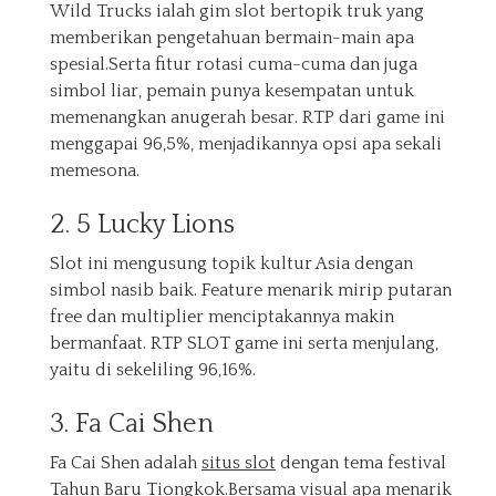
Wild Trucks ialah gim slot bertopik truk yang
memberikan pengetahuan bermain-main apa
spesial.Serta fitur rotasi cuma-cuma dan juga
simbol liar, pemain punya kesempatan untuk
memenangkan anugerah besar. RTP dari game ini
menggapai 96,5%, menjadikannya opsi apa sekali
memesona.
2. 5 Lucky Lions
Slot ini mengusung topik kultur Asia dengan
simbol nasib baik. Feature menarik mirip putaran
free dan multiplier menciptakannya makin
bermanfaat. RTP SLOT game ini serta menjulang,
yaitu di sekeliling 96,16%.
3. Fa Cai Shen
Fa Cai Shen adalah
situs slot
dengan tema festival
Tahun Baru Tiongkok.Bersama visual apa menarik