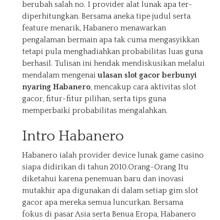
berubah salah no. 1 provider alat lunak apa ter-
diperhitungkan. Bersama aneka tipe judul serta
feature menarik, Habanero menawarkan
pengalaman bermain apa tak cuma mengasyikkan
tetapi pula menghadiahkan probabilitas luas guna
berhasil. Tulisan ini hendak mendiskusikan melalui
mendalam mengenai
ulasan slot gacor berbunyi
nyaring Habanero
, mencakup cara aktivitas slot
gacor, fitur-fitur pilihan, serta tips guna
memperbaiki probabilitas mengalahkan.
Intro Habanero
Habanero ialah provider device lunak game casino
siapa didirikan di tahun 2010.Orang-Orang Itu
diketahui karena penemuan baru dan inovasi
mutakhir apa digunakan di dalam setiap gim slot
gacor apa mereka semua luncurkan. Bersama
fokus di pasar Asia serta Benua Eropa, Habanero