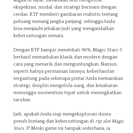
angka di layar, melainkan seni mengelola
ekspektasi, modal, dan strategi bermain dengan
cerdas. RTP memberi gambaran realistis tentang
peluang menang jangka panjang, sehingga Anda
bisa menjauhi jebakan judi yang mengandalkan
keberuntungan semata.
Dengan RTP hampir mendekati 96%, Magic Stars 3
berhasil memadukan klasik dan modern dengan
cara yang menarik dan menguntungkan. Namun,
seperti halnya permainan lainnya, keberhasilan
tergantung pada seberapa pintar Anda memainkan
strategi, disiplin mengelola uang, dan kesabaran
menunggu momentum tepat untuk meningkatkan
taruhan.
Jadi, apakah Anda siap mengeksplorasi dunia
penuh bintang dan keberuntungan di
rtp slot Magic
Stars 3
? Meski game ini tampak sederhana, ia