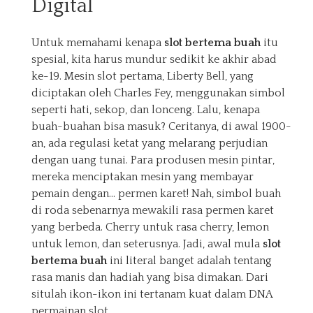
Digital
Untuk memahami kenapa
slot bertema buah
itu
spesial, kita harus mundur sedikit ke akhir abad
ke-19. Mesin slot pertama, Liberty Bell, yang
diciptakan oleh Charles Fey, menggunakan simbol
seperti hati, sekop, dan lonceng. Lalu, kenapa
buah-buahan bisa masuk? Ceritanya, di awal 1900-
an, ada regulasi ketat yang melarang perjudian
dengan uang tunai. Para produsen mesin pintar,
mereka menciptakan mesin yang membayar
pemain dengan… permen karet! Nah, simbol buah
di roda sebenarnya mewakili rasa permen karet
yang berbeda. Cherry untuk rasa cherry, lemon
untuk lemon, dan seterusnya. Jadi, awal mula
slot
bertema buah
ini literal banget adalah tentang
rasa manis dan hadiah yang bisa dimakan. Dari
situlah ikon-ikon ini tertanam kuat dalam DNA
permainan slot.