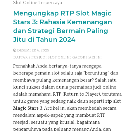
Slot Online Terpercaya
Mengungkap RTP Slot Magic
Stars 3: Rahasia Kemenangan
dan Strategi Bermain Paling
Jitu di Tahun 2024
DESEMBER 4, 2025
DAFTAR SITUS JUDI SLOT ONLINE GACOR HARI INI
Pernahkah Anda bertanya-tanya mengapa
beberapa pemain slot selalu saja “beruntung” dan
membawa pulang kemenangan besar? Salah satu
kunci sukses dalam dunia permainan judi online
adalah memahami RTP (Return to Player), terutama
untuk game yang sedang naik daun seperti
rtp slot
Magic Stars 3
. Artikel ini akan membedah secara
mendalam aspek-aspek yang membuat RTP
menjadi sesuatu yang krusial, bagaimana
pengaruhnya pada peluang menang Anda, dan