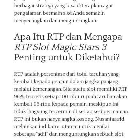
berbagai strategi yang bisa diterapkan agar
pengalaman bermain slot Anda semakin
menyenangkan dan menguntungkan.
Apa Itu RTP dan Mengapa
RTP Slot Magic Stars 3
Penting untuk Diketahui?
RTP adalah persentase dari total taruhan yang
kembali kepada pemain dalam jangka panjang
melalui kemenangan. Bila suatu slot memiliki RTP
96%, teoretis setiap 100 ribu rupiah taruhan akan
kembali 96 ribu kepada pemain, meskipun ini
tidak langsung tercermin di setiap sesi permainan.
RTP ini bukan hanya angka kosong,
Nusantara4d
melainkan indikator utama untuk menilai
seberapa “adil” dan menguntungkan sebuah slot.