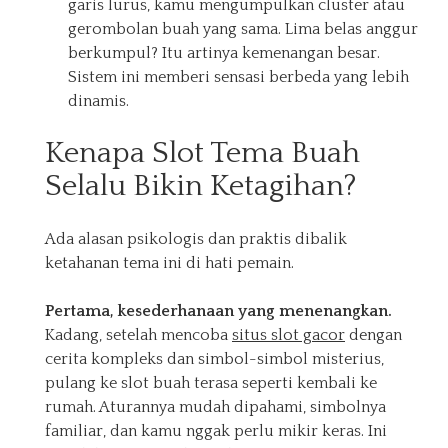
garis lurus, kamu mengumpulkan cluster atau
gerombolan buah yang sama. Lima belas anggur
berkumpul? Itu artinya kemenangan besar.
Sistem ini memberi sensasi berbeda yang lebih
dinamis.
Kenapa Slot Tema Buah
Selalu Bikin Ketagihan?
Ada alasan psikologis dan praktis dibalik
ketahanan tema ini di hati pemain.
Pertama, kesederhanaan yang menenangkan.
Kadang, setelah mencoba
situs slot gacor
dengan
cerita kompleks dan simbol-simbol misterius,
pulang ke slot buah terasa seperti kembali ke
rumah. Aturannya mudah dipahami, simbolnya
familiar, dan kamu nggak perlu mikir keras. Ini