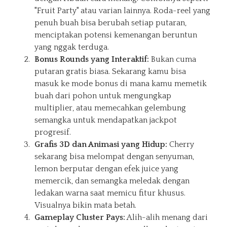
"Fruit Party" atau varian lainnya. Roda-reel yang
penuh buah bisa berubah setiap putaran,
menciptakan potensi kemenangan beruntun
yang nggak terduga.
Bonus Rounds yang Interaktif:
Bukan cuma
putaran gratis biasa. Sekarang kamu bisa
masuk ke mode bonus di mana kamu memetik
buah dari pohon untuk mengungkap
multiplier, atau memecahkan gelembung
semangka untuk mendapatkan jackpot
progresif.
Grafis 3D dan Animasi yang Hidup:
Cherry
sekarang bisa melompat dengan senyuman,
lemon berputar dengan efek juice yang
memercik, dan semangka meledak dengan
ledakan warna saat memicu fitur khusus.
Visualnya bikin mata betah.
Gameplay Cluster Pays:
Alih-alih menang dari