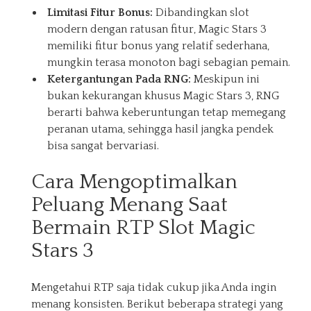
Limitasi Fitur Bonus:
Dibandingkan slot
modern dengan ratusan fitur, Magic Stars 3
memiliki fitur bonus yang relatif sederhana,
mungkin terasa monoton bagi sebagian pemain.
Ketergantungan Pada RNG:
Meskipun ini
bukan kekurangan khusus Magic Stars 3, RNG
berarti bahwa keberuntungan tetap memegang
peranan utama, sehingga hasil jangka pendek
bisa sangat bervariasi.
Cara Mengoptimalkan
Peluang Menang Saat
Bermain RTP Slot Magic
Stars 3
Mengetahui RTP saja tidak cukup jika Anda ingin
menang konsisten. Berikut beberapa strategi yang