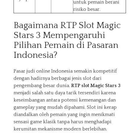
untuk pemain berani
risiko besar.
Bagaimana RTP Slot Magic
Stars 3 Mempengaruhi
Pilihan Pemain di Pasaran
Indonesia?
Pasar judi online Indonesia semakin kompetitif
dengan hadirnya berbagai jenis slot dari
pengembang besar dunia.
RTP slot Magic Stars 3
menjadi salah satu daya tarik tersendiri karena
keseimbangan antara potensi kemenangan dan
gameplay yang mudah dipahami. Slot ini kerap
diandalkan oleh pemain yang ingin menikmati
sensasi game klasik tanpa harus menghadapi
kerumitan mekanisme modern berlebihan.