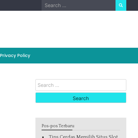
Search
for:
Privacy Policy
Search
for:
Pos-pos Terbaru
Tips Cerdas Memilih Situs Slot