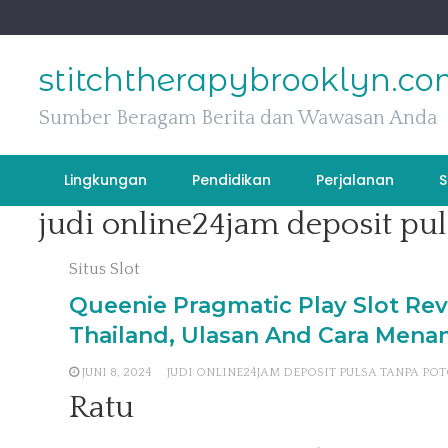
Skip
to
content
stitchtherapybrooklyn.c
Sumber Beragam Berita dan Wawasan Anda
Lingkungan
Pendidikan
Perjalanan
S
judi online24jam deposit pu
Situs Slot
Queenie Pragmatic Play Slot Rev
Thailand, Ulasan And Cara Mena
JUNI 8, 2024
JUDI ONLINE24JAM DEPOSIT PULSA TANPA P
Ratu