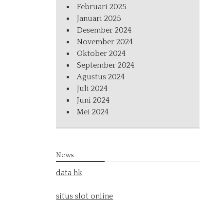
Februari 2025
Januari 2025
Desember 2024
November 2024
Oktober 2024
September 2024
Agustus 2024
Juli 2024
Juni 2024
Mei 2024
News
data hk
situs slot online