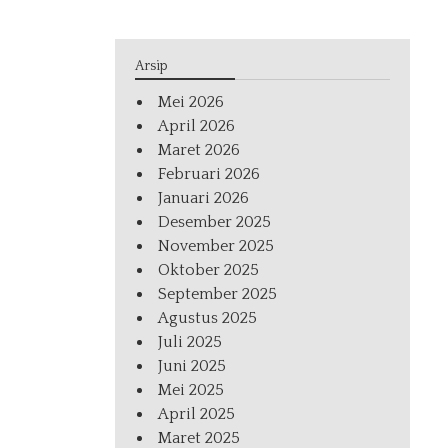
Arsip
Mei 2026
April 2026
Maret 2026
Februari 2026
Januari 2026
Desember 2025
November 2025
Oktober 2025
September 2025
Agustus 2025
Juli 2025
Juni 2025
Mei 2025
April 2025
Maret 2025