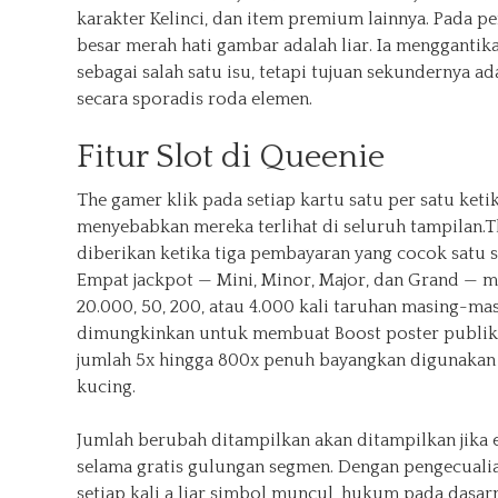
karakter Kelinci, dan item premium lainnya. Pada penj
besar merah hati gambar adalah liar. Ia menggantik
sebagai salah satu isu, tetapi tujuan sekundernya a
secara sporadis roda elemen.
Fitur Slot di Queenie
The gamer klik pada setiap kartu satu per satu ketik
menyebabkan mereka terlihat di seluruh tampilan.T
diberikan ketika tiga pembayaran yang cocok satu s
Empat jackpot — Mini, Minor, Major, dan Grand — m
20.000, 50, 200, atau 4.000 kali taruhan masing-masi
dimungkinkan untuk membuat Boost poster publik. Ke
jumlah 5x hingga 800x penuh bayangkan digunakan
kucing.
Jumlah berubah ditampilkan akan ditampilkan jika 
selama gratis gulungan segmen. Dengan pengecualian
setiap kali a liar simbol muncul, hukum pada dasarn