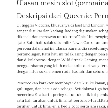
Ulasan mesin slot (permaina
Deskripsi dari Queenie: Pe
Di Inggris Victoria, khususnya di East End London,
sangat disukai dan kadang-kadang digunakan sebaga
dikenali dan menawan untuk frasa”Ratu.” Ini menyin
ajaib, Ratu hati, salah satu milik Lewis Carrol umu
persona dalam hal ini ulasan. Karena dia sebelumny
pertandingan, Ratu hati ini tidak asing dengan penjep
dan dikolaborasi dengan Wild Streak Gaming, me
penggambaran yang lebih melankolis dari yang ter
dengan fitur suka elemen roda, hadiah, dan seluruhn
Pencocokan karakter membayar dari kiri ke kanan, pe
gulungan, dan harus ada sebagai Setidaknya tiga be
menerima 9-a kartu peringkat untuk cilik lot pemb
satu kali taruhan untuk lima lot berturut-turut.Ra
taruhan untuk lima jenis,
kediritoto
serta jam saku, 