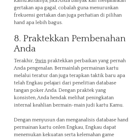
Kamu.Misalnya, jika Anda banyak kali menjalankan
gertakan apa gagal, cobalah guna menurunkan
frekuensi gertakan dan juga perhatian di pilihan
hand apa lebih bagus.
8. Praktekkan Pembenahan
Anda
Terakhir,
9win
praktekkan perbaikan yang pernah
Anda pengenalan. Bermainlah permainan kartu
melalui teratur dan juga terapkan taktik baru apa
telah Engkau pelajari dari penelitian database
tangan poker Anda. Dengan praktek yang
konsisten, Anda hendak melihat peningkatan
internal keahlian bermain-main judi kartu Kamu.
Dengan menyusun dan menganalisis database hand
permainan kartu onlen Engkau, Engkau dapat
menemukan kekuatan serta kelemahan game