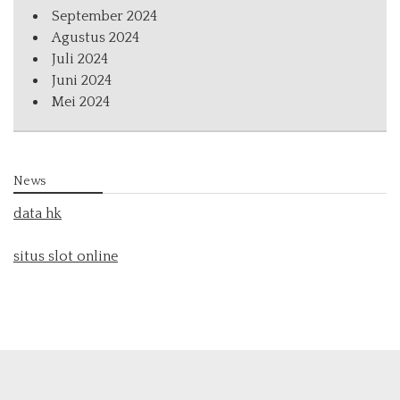
September 2024
Agustus 2024
Juli 2024
Juni 2024
Mei 2024
News
data hk
situs slot online