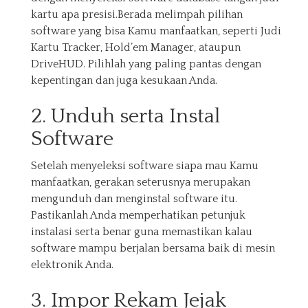
kartu apa presisi.Berada melimpah pilihan
software yang bisa Kamu manfaatkan, seperti Judi
Kartu Tracker, Hold’em Manager, ataupun
DriveHUD. Pilihlah yang paling pantas dengan
kepentingan dan juga kesukaan Anda.
2. Unduh serta Instal
Software
Setelah menyeleksi software siapa mau Kamu
manfaatkan, gerakan seterusnya merupakan
mengunduh dan menginstal software itu.
Pastikanlah Anda memperhatikan petunjuk
instalasi serta benar guna memastikan kalau
software mampu berjalan bersama baik di mesin
elektronik Anda.
3. Impor Rekam Jejak