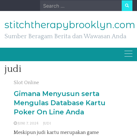
Skip
Search
to
for:
content
stitchtherapybrooklyn.com
Sumber Beragam Berita dan Wawasan Anda
judi
Slot Online
Gimana Menyusun serta
Mengulas Database Kartu
Poker On Line Anda
JUNI 7, 2024
JUDI
Meskipun judi kartu merupakan game