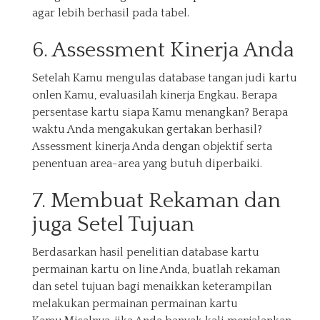
agar lebih berhasil pada tabel.
6. Assessment Kinerja Anda
Setelah Kamu mengulas database tangan judi kartu
onlen Kamu, evaluasilah kinerja Engkau. Berapa
persentase kartu siapa Kamu menangkan? Berapa
waktu Anda mengakukan gertakan berhasil?
Assessment kinerja Anda dengan objektif serta
penentuan area-area yang butuh diperbaiki.
7. Membuat Rekaman dan
juga Setel Tujuan
Berdasarkan hasil penelitian database kartu
permainan kartu on line Anda, buatlah rekaman
dan setel tujuan bagi menaikkan keterampilan
melakukan permainan permainan kartu