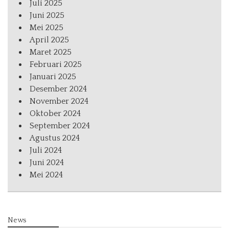
Juli 2025
Juni 2025
Mei 2025
April 2025
Maret 2025
Februari 2025
Januari 2025
Desember 2024
November 2024
Oktober 2024
September 2024
Agustus 2024
Juli 2024
Juni 2024
Mei 2024
News