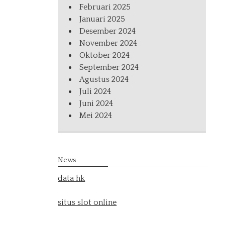
Februari 2025
Januari 2025
Desember 2024
November 2024
Oktober 2024
September 2024
Agustus 2024
Juli 2024
Juni 2024
Mei 2024
News
data hk
situs slot online