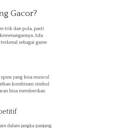
ang Gacor?
trik dan pola, pasti
g kemenangannya. Ada
 terkenal sebagai game
e spins yang bisa muncul
patkan kombinasi simbol
aran bisa memberikan
etitif
in dalam jangka panjang.