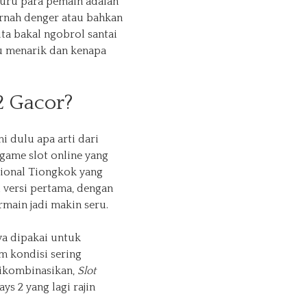
buru para pemain adalah
rnah denger atau bahkan
ita bakal ngobrol santai
tu menarik dan kenapa
2 Gacor?
 dulu apa arti dari
 game slot online yang
ional Tiongkok yang
 versi pertama, dengan
main jadi makin seru.
ya dipakai untuk
 kondisi sering
dikombinasikan,
Slot
ys 2 yang lagi rajin