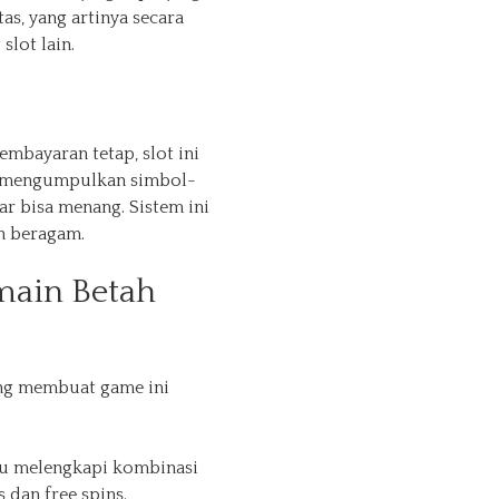
as, yang artinya secara
lot lain.
embayaran tetap, slot ini
us mengumpulkan simbol-
r bisa menang. Sistem ini
n beragam.
main Betah
yang membuat game ini
 melengkapi kombinasi
dan free spins.