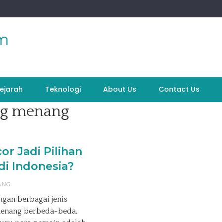
om
ejarah
Teknologi
About Us
Contact Us
ang menang
r Jadi Pilihan
di Indonesia?
ANG
engan berbagai jenis
menang berbeda-beda.