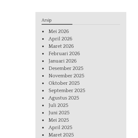
Arsip
Mei 2026
April 2026
Maret 2026
Februari 2026
Januari 2026
Desember 2025
November 2025
Oktober 2025
September 2025
Agustus 2025
Juli 2025
Juni 2025
Mei 2025
April 2025
Maret 2025