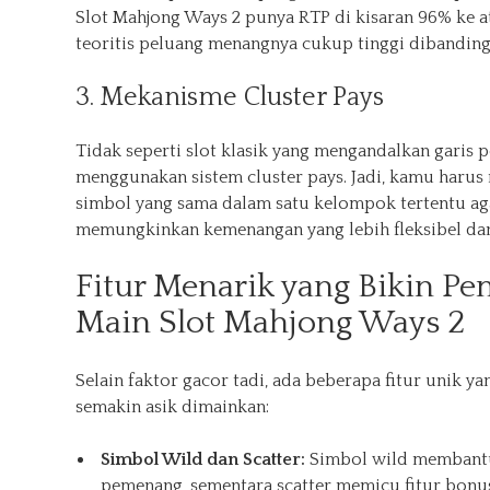
Slot Mahjong Ways 2 punya RTP di kisaran 96% ke at
teoritis peluang menangnya cukup tinggi dibanding s
3. Mekanisme Cluster Pays
Tidak seperti slot klasik yang mengandalkan garis p
menggunakan sistem cluster pays. Jadi, kamu har
simbol yang sama dalam satu kelompok tertentu aga
memungkinkan kemenangan yang lebih fleksibel da
Fitur Menarik yang Bikin Pe
Main Slot Mahjong Ways 2
Selain faktor gacor tadi, ada beberapa fitur unik 
semakin asik dimainkan:
Simbol Wild dan Scatter:
Simbol wild membantu
pemenang, sementara scatter memicu fitur bonus 