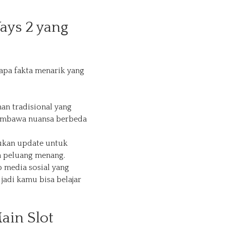
ays 2 yang
apa fakta menarik yang
an tradisional yang
 membawa nuansa berbeda
kan update untuk
 peluang menang.
 media sosial yang
jadi kamu bisa belajar
ain Slot