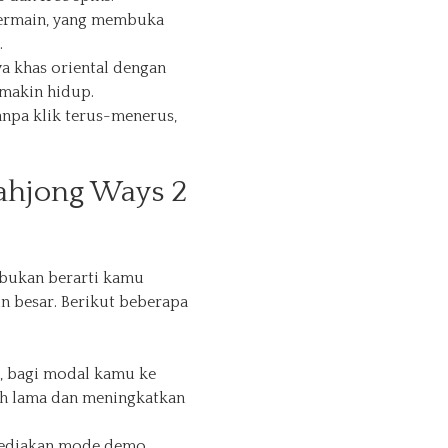
bermain, yang membuka
.
a khas oriental dengan
 makin hidup.
npa klik terus-menerus,
Mahjong Ways 2
 bukan berarti kamu
n besar. Berikut beberapa
n, bagi modal kamu ke
ih lama dan meningkatkan
yediakan mode demo,