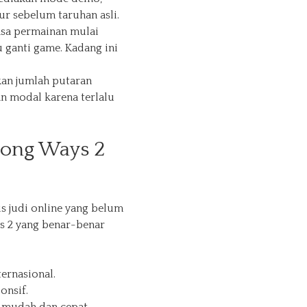
ur sebelum taruhan asli.
sa permainan mulai
 ganti game. Kadang ini
an jumlah putaran
n modal karena terlalu
jong Ways 2
us judi online yang belum
s 2 yang benar-benar
ternasional.
onsif.