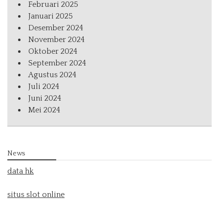
Februari 2025
Januari 2025
Desember 2024
November 2024
Oktober 2024
September 2024
Agustus 2024
Juli 2024
Juni 2024
Mei 2024
News
data hk
situs slot online