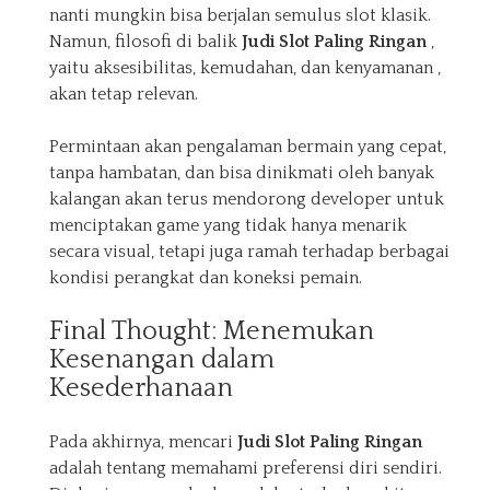
nanti mungkin bisa berjalan semulus slot klasik.
Namun, filosofi di balik
Judi Slot Paling Ringan
,
yaitu aksesibilitas, kemudahan, dan kenyamanan ,
akan tetap relevan.
Permintaan akan pengalaman bermain yang cepat,
tanpa hambatan, dan bisa dinikmati oleh banyak
kalangan akan terus mendorong developer untuk
menciptakan game yang tidak hanya menarik
secara visual, tetapi juga ramah terhadap berbagai
kondisi perangkat dan koneksi pemain.
Final Thought: Menemukan
Kesenangan dalam
Kesederhanaan
Pada akhirnya, mencari
Judi Slot Paling Ringan
adalah tentang memahami preferensi diri sendiri.