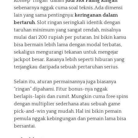
Konsep “ringan” dalam
Judi Slot Paling Ringan
sebenarnya nggak cuma soal teknis. Ada dimensi
lain yang sama pentingnya:
keringanan dalam
bertaruh
. Slot ringan seringkali identik dengan
taruhan minimum yang sangat rendah, misalnya
mulai dari 200 rupiah per putaran. Ini bikin kamu
bisa bermain lebih lama dengan modal terbatas,
sekaligus mengurangi tekanan untuk mengejar
jackpot besar. Rasanya lebih seperti hiburan yang
terjangkau daripada sebuah pertaruhan serius.
Selain itu, aturan permainannya juga biasanya
“ringan” dipahami. Fitur bonus-nya nggak
berlapis-lapis dan rumit. Mungkin cuma free spins
dengan multiplier sederhana atau sebuah game
pick-and-win yang mudah. Hal ini bikin pemain
pemula nggak kebingungan dan pemain lama bisa
bersantai.