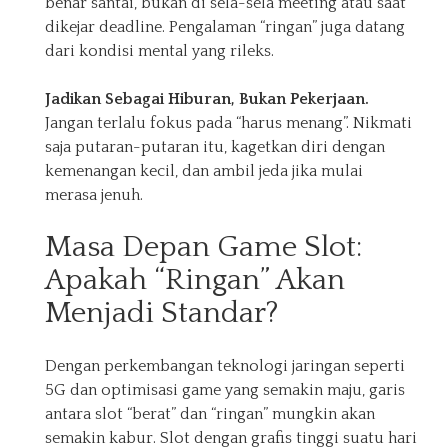
benar santai, bukan di sela-sela meeting atau saat
dikejar deadline. Pengalaman “ringan” juga datang
dari kondisi mental yang rileks.
Jadikan Sebagai Hiburan, Bukan Pekerjaan.
Jangan terlalu fokus pada “harus menang”. Nikmati
saja putaran-putaran itu, kagetkan diri dengan
kemenangan kecil, dan ambil jeda jika mulai
merasa jenuh.
Masa Depan Game Slot:
Apakah “Ringan” Akan
Menjadi Standar?
Dengan perkembangan teknologi jaringan seperti
5G dan optimisasi game yang semakin maju, garis
antara slot “berat” dan “ringan” mungkin akan
semakin kabur. Slot dengan grafis tinggi suatu hari