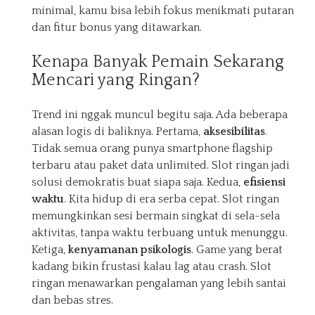
minimal, kamu bisa lebih fokus menikmati putaran
dan fitur bonus yang ditawarkan.
Kenapa Banyak Pemain Sekarang
Mencari yang Ringan?
Trend ini nggak muncul begitu saja. Ada beberapa
alasan logis di baliknya. Pertama,
aksesibilitas
.
Tidak semua orang punya smartphone flagship
terbaru atau paket data unlimited. Slot ringan jadi
solusi demokratis buat siapa saja. Kedua,
efisiensi
waktu
. Kita hidup di era serba cepat. Slot ringan
memungkinkan sesi bermain singkat di sela-sela
aktivitas, tanpa waktu terbuang untuk menunggu.
Ketiga,
kenyamanan psikologis
. Game yang berat
kadang bikin frustasi kalau lag atau crash. Slot
ringan menawarkan pengalaman yang lebih santai
dan bebas stres.