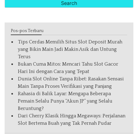
Pos-pos Terbaru
Tips Cerdas Memilih Situs Slot Deposit Murah
yang Bikin Main Jadi Makin Asik dan Untung
Terus
Bukan Cuma Mitos: Mencari Tahu Slot Gacor
Hari Ini dengan Cara yang Tepat
Dunia Slot Online Tanpa Ribet: Rasakan Sensasi
Main Tanpa Proses Verifikasi yang Panjang
Rahasia di Balik Layar: Mengapa Beberapa
Pemain Selalu Punya “Akun JP” yang Selalu
Beruntung?
Dari Cherry Klasik Hingga Megaways: Perjalanan
Slot Bertema Buah yang Tak Pernah Pudar