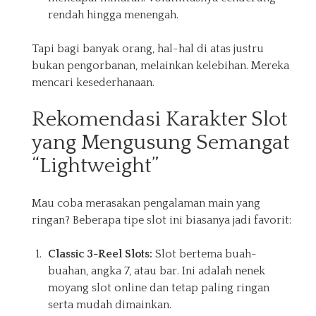
rendah hingga menengah.
Tapi bagi banyak orang, hal-hal di atas justru
bukan pengorbanan, melainkan kelebihan. Mereka
mencari kesederhanaan.
Rekomendasi Karakter Slot
yang Mengusung Semangat
“Lightweight”
Mau coba merasakan pengalaman main yang
ringan? Beberapa tipe slot ini biasanya jadi favorit:
Classic 3-Reel Slots:
Slot bertema buah-
buahan, angka 7, atau bar. Ini adalah nenek
moyang slot online dan tetap paling ringan
serta mudah dimainkan.