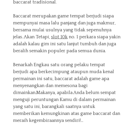
baccarat tradisional.
Baccarat merupakan game tempat berjudi siapa
mempunyai masa lalu panjang dan juga makmur,
bersama mulai usulnya yang tidak sepenuhnya
jelas. Akan Tetapi,
slot 10k
no. 1 perkara siapa yakin
adalah kalau gim ini satu lanjut tumbuh dan juga
beralih semakin populer pada semua dunia.
Benarkah Engkau satu orang pelaku tempat
berjudi apa berkecimpung ataupun muda kenal
permainan ini satu, baccarat adalah game apa
menyenangkan dan memesona bagi
dimainkan.Makanya, apabila Anda belum sempat
menguji peruntungan Kamu di dalam permainan
yang satu ini, barangkali saatnya untuk
memberikan kemungkinan atas game baccarat dan
meraih kegembiraannya sendiri!…