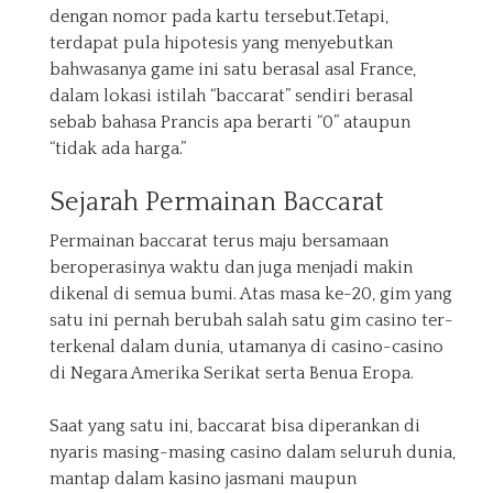
dengan nomor pada kartu tersebut.Tetapi,
terdapat pula hipotesis yang menyebutkan
bahwasanya game ini satu berasal asal France,
dalam lokasi istilah “baccarat” sendiri berasal
sebab bahasa Prancis apa berarti “0” ataupun
“tidak ada harga.”
Sejarah Permainan Baccarat
Permainan baccarat terus maju bersamaan
beroperasinya waktu dan juga menjadi makin
dikenal di semua bumi. Atas masa ke-20, gim yang
satu ini pernah berubah salah satu gim casino ter-
terkenal dalam dunia, utamanya di casino-casino
di Negara Amerika Serikat serta Benua Eropa.
Saat yang satu ini, baccarat bisa diperankan di
nyaris masing-masing casino dalam seluruh dunia,
mantap dalam kasino jasmani maupun