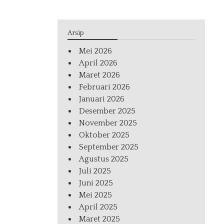
Arsip
Mei 2026
April 2026
Maret 2026
Februari 2026
Januari 2026
Desember 2025
November 2025
Oktober 2025
September 2025
Agustus 2025
Juli 2025
Juni 2025
Mei 2025
April 2025
Maret 2025