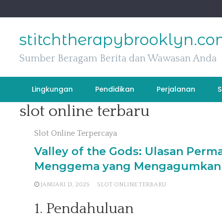
Skip
to
content
stitchtherapybrooklyn.c
Sumber Beragam Berita dan Wawasan Anda
Lingkungan
Pendidikan
Perjalanan
S
slot online terbaru
Slot Online Terpercaya
Valley of the Gods: Ulasan Perma
Menggema yang Mengagumkan
JANUARI 13, 2025
SLOT ONLINE TERBARU
1. Pendahuluan