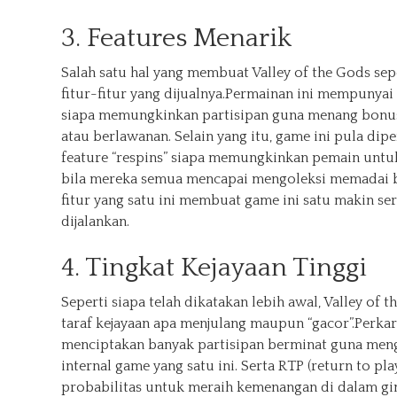
3. Features Menarik
Salah satu hal yang membuat Valley of the Gods sep
fitur-fitur yang dijualnya.Permainan ini mempunyai 
siapa memungkinkan partisipan guna menang bonus 
atau berlawanan. Selain yang itu, game ini pula di
feature “respins” siapa memungkinkan pemain untu
bila mereka semua mencapai mengoleksi memadai be
fitur yang satu ini membuat game ini satu makin se
dijalankan.
4. Tingkat Kejayaan Tinggi
Seperti siapa telah dikatakan lebih awal, Valley of t
taraf kejayaan apa menjulang maupun “gacor”.Perkara
menciptakan banyak partisipan berminat guna men
internal game yang satu ini. Serta RTP (return to pl
probabilitas untuk meraih kemenangan di dalam gi