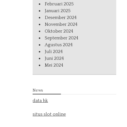
Februari 2025
Januari 2025
Desember 2024
November 2024
Oktober 2024
September 2024
Agustus 2024
Juli 2024
Juni 2024
Mei 2024
News
data hk
situs slot online